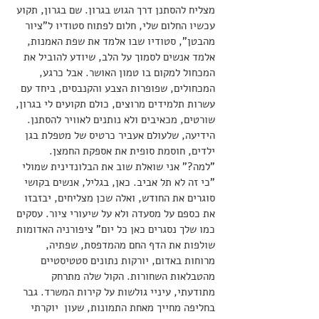
מצליח להסתנן דרך הגוש בגרון. שם בגרון, תקוע 
עכשיו החלום שלי, חלום לפתוח סטודיו ל"ציור 
מהבטן", סטודיו שבו אלמד את שפת האמנות, 
אלמד אנשים לסמוך על הלב, שיודע להוביל את 
המכחול למקום בו טמון האושר. אבל כרגע, 
המכחולים, שפופרות הצבע והקנבסים, ביחד עם 
עשרות תלמידים מרוצים, כולם תקועים לי בגרון, 
שורטים, מכאיבים ולא נותנים לאוויר להסתנן. 
הידיעה, שלעולם אעביר כרטיס של מטפלת בגן 
ילדים, חוסמת סופית את אספקת החמצן. 
"למה?" אני שואלת שוב את הבלונדינית שמולי
"כי זה לא תל אביב. כאן, בגליל, אנשים בקושי 
סוגרים את החודש, ואלה שכן מצליחים, יבזבזו 
את כספם על מסעדה ולא על שיעורי ציור. עסקים 
כמו שלך נסגרים כאן כל יום" ציפורניה האדומות 
שולפות את הדף החם מהמדפסת, שפתיה, 
מרוחות באדום, יורקות נתונים סטטיסטיים 
מהטבלאות השחורות. הקול שלה מתרחק 
מתודעתי, עיניי גולשות על קירות המשרד. גבר 
בחליפה מחייך מאחת התמונות, שעון  יוקרתי  