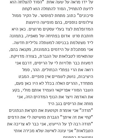
על ידו מראה על שעה אחת  "הסוד להצלחה הוא 
לדעת להתחיל, הסוד להתחלה הוא לקחת 
סיכונים" כתוב מתחת לפוסטר. על הקיר ממול 
צילומים נוספים, בהם מופיעה היועצת 
המדופלמת לצד בעלי עסקים מרוצים. כאן היא 
חותכת סרט  אדום בפתיחה של מאפיה, בתמונה 
ליד מצטלמת בכניסה למשתלה גלילית חדשה. 
אני מסתכלת על היזמים בתמונות, מקנאה בהם, 
שהתאימו לטבלאות של הגברת, בצורה מדויקת. 
דמעות כבר תלויות לי על הריסים, דרכם אני 
רואה את הרי נפתלי הכחולים. ההר, סמל 
היציבות, נושק לשמיים אין סופיים. המבט 
מתחדד, ההרים האלה בכלל לא היו כאן פעם, 
השבר הסורי אפריקאי העמיד אותם מולי, בקע 
את האדמה ויצר את הנוף המדהים הזה, אני 
מוחה את הריסים בגב היד
"תודה" אני אומרת וקוטעת את הקראת הנתונים
"קחי את זה איתך" הגברת מושיטה לי את הדפים 
"תודה רבה לך על הייעוץ, אני כבר לא צריכה את 
הטבלאות" אני עונה לאישה שלא מכירה אותי 
ומיישרת כתפיים.